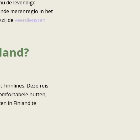
nu de levendige
rende merenregio in het
kzij de
veerdiensten
nland?
 Finnlines. Deze reis
 comfortabele hutten,
en in Finland te