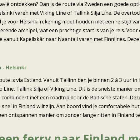
navië ontdekken? Dan is de route via Zweden een goede opti
lsinki varen met Viking Line of Tallink Silja Line. De overt
l je voor Helsinki rekening moet houden met een reistijd va
terende archipel, wat een prachtige start is van je reis. Voo
je vanuit Kapellskär naar Naantali varen met Finnlines. Deze
 - Helsinki
ute is via Estland. Vanuit Tallinn ben je binnen 2 à 3 uur in 
Line, Tallink Silja of Viking Line. Dit is de snelste manier 
nd combineert met een roadtrip door de Baltische staten. De
je snel in Finland wilt zijn. Aan boord vind je comfortabele hu
 een ontspannen manier om zonder lange ritten in Finland te
een ferry naar Finland m