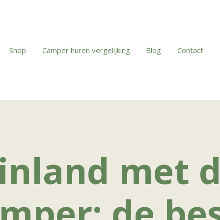
Shop
Camper huren vergelijking
Blog
Contact
inland met 
mper: de be