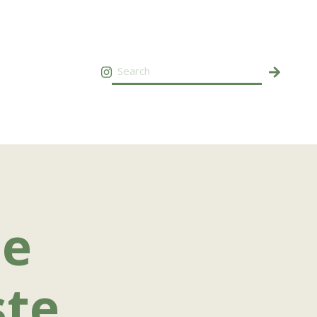
de
ste