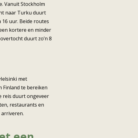
e. Vanuit Stockholm
ocht naar Turku duurt
n 16 uur. Beide routes
r een kortere en minder
 overtocht duurt zo’n 8
Helsinki met
om Finland te bereiken
ze reis duurt ongeveer
tten, restaurants en
 arriveren.
et een