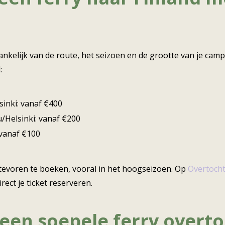
ankelijk van de route, het seizoen en de grootte van je cam
:
inki: vanaf €400
/Helsinki: vanaf €200
: vanaf €100
tevoren te boeken, vooral in het hoogseizoen. Op
Overtocht
irect je ticket reserveren.
 een soepele ferry overt